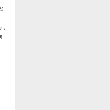
发
与，
向