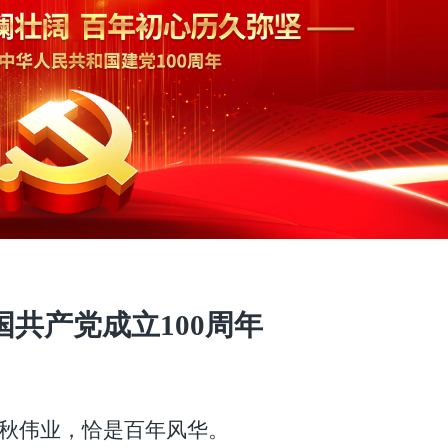
国共产党成立100周年
秋伟业，恰是百年风华。