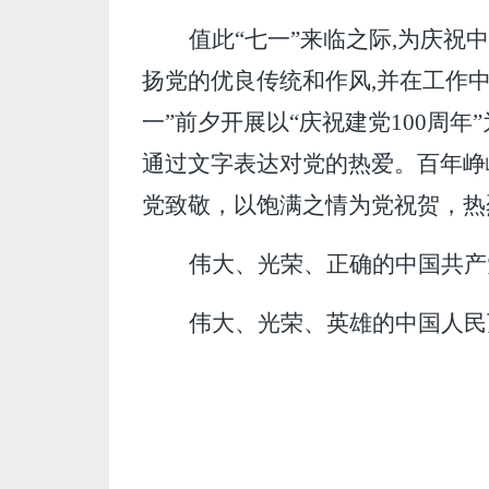
值此“七一”来临之际,为庆祝
扬党的优良传统和作风,并在工作中
一”前夕开展以“庆祝建党100周
通过文字表达对党的热爱。百年峥
党致敬，以饱满之情为党祝贺，热
伟大、光荣、正确的中国共产
伟大、光荣、英雄的中国人民