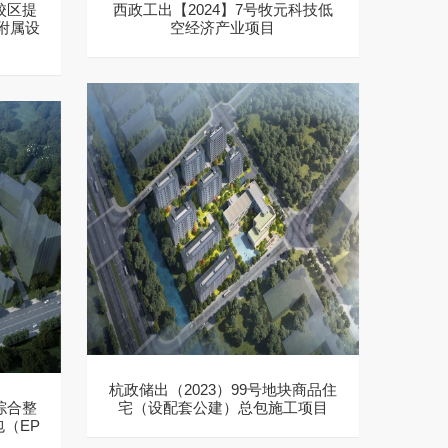
校区提
西政工出【2024】7号牧元科技低
附属设
空经济产业项目
目
杭政储出（2023）99号地块商品住
综合整
宅（设配套公建）总包施工项目
（EP