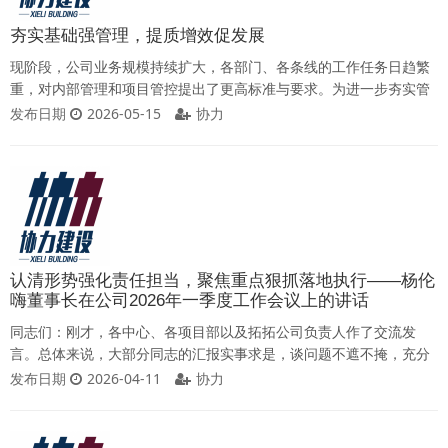
夯实基础强管理，提质增效促发展
现阶段，公司业务规模持续扩大，各部门、各条线的工作任务日趋繁
重，对内部管理和项目管控提出了更高标准与要求。为进一步夯实管
理基础、提升管理质效，公司上下应当拧成一股绳、劲往一处使，从
发布日期
2026-05-15
协力
干部作为、新人培育、项目复盘三个维度压实工作举措，推动公司平
稳向好发展。01强化担当魄力，注重自我提升中层干部，是推动公司
发展的中坚力量，是贯通高层决策部署与基层落地执行的关键枢纽。
作为协力的中层干部，既要注重自我提升，
认清形势强化责任担当，聚焦重点狠抓落地执行——杨伦
嗨董事长在公司2026年一季度工作会议上的讲话
同志们：刚才，各中心、各项目部以及拓拓公司负责人作了交流发
言。总体来说，大部分同志的汇报实事求是，谈问题不遮不掩，充分
说明了我们的部门负责人对行业、对公司所面临的严峻形势有了一个
发布日期
2026-04-11
协力
基本的认知和判断，这是一种进步。但是，我们也看到，个别同志准
备仓促，汇报内容空洞、缺乏重点和亮点。这种敷衍了事的态度，必
须坚决予以纠正。从一季度来看，公司整体运转平稳，主要指标完成