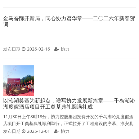
作，我对新一年的征程充满信心。下面，我结合公司发展实际，讲六
个方面的意见。一、开工即抢跑，认清形势明确方向节后收心，是全
年工作起步的关键第一关。长假结束后，我们要立即从“假期模式”切
金马奋蹄开新局，同心协力谱华章——二〇二六年新春贺
换到“工作模式”，克服思想上的松懈
词
发布日期
2026-02-16
协力
以沁湖奠基为新起点，谱写协力发展新篇章——千岛湖沁
湖度假酒店项目开工奠基典礼圆满礼成
11月30日上午8时18分，协力控股集团投资开发的千岛湖沁湖度假酒
店项目开工奠基典礼顺利举行，正式拉开了工程建设的序幕。淳安县
左口乡党委书记张晏绍，项目招商引资人钱明华局长，淳安县左口乡
发布日期
2025-12-01
协力
党委副书记、乡长汪红娟，淳安县左口乡副乡长方为平，协力控股集