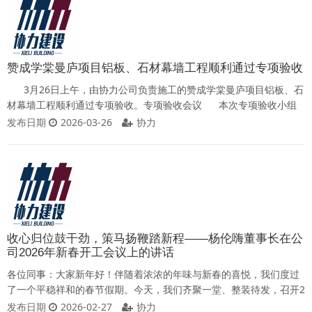
情况基本符合预期，重点工作任务、重点项目建
赞成学棠曼庐项目铝板、石材幕墙工程顺利通过专项验收
3月26日上午，由协力公司负责施工的赞成学棠曼庐项目铝板、石
材幕墙工程顺利通过专项验收。专项验收会议 本次专项验收小组
由建设、设计、监理、施工等参建单位代表组成，分别对工程实体质
发布日期
2026-03-26
协力
量、外观观感质量以及资料开展全面核查。经现场勘验与资料审阅，
专项验收小组一致认为，本工程整体观感良好、质量达标、资料齐
全，符合相关规范要求及
收心归位鼓干劲，策马扬鞭踏新程——杨伦嗨董事长在公
司2026年新春开工会议上的讲话
各位同事：大家新年好！伴随着浓浓的年味与新春的喜悦，我们度过
了一个平稳祥和的春节假期。今天，我们齐聚一堂、整装待发，召开2
026年新春开工会议。看到大家以饱满的精神状态回归岗位、投入工
发布日期
2026-02-27
协力