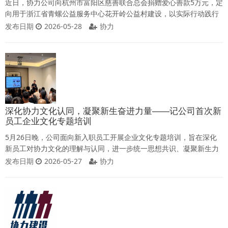
近日，协力公司向杭州市富阳区慈善联合总会捐赠爱心善款5万元，定
向用于浙江省青螺公益服务中心花开岭公益村建设，以实际行动践行
协力使命、彰显民企温情与担当。捐赠证书据悉，花开岭公益村坐落
发布日期
2026-05-28
协力
于富阳区银湖街道东坞山村，由浙江省青螺公益服务中心负责筹备建
设。该公益项目聚焦“扶幼”“助老”“壮青年”三大业务模块，持续打造乡
村公益项目集群，致力于赋能县域公益，深化人才培养，探索零污染
乡村绿能美居模式，把花开岭建设
深化协力文化认同，凝聚新生奋进力量——记公司首次新
员工企业文化专题培训
5月26日晚，公司面向新入职员工开展企业文化专题培训，旨在深化
新员工对协力文化的理解与认同，进一步统一思想共识、凝聚新生力
量，为公司持续稳健发展筑牢根基。 本次培训是协力公司成立十五年
发布日期
2026-05-27
协力
来首次系统化开展的企业文化专题培训，公司董事长杨伦嗨亲自授
课。他以《同心协力，共筑未来》为主题，围绕公司概况、企业文化
核心内容两大板块，全面回顾了公司从专业承包向总承包转型升级的
发展史，结合自身与公司共同成