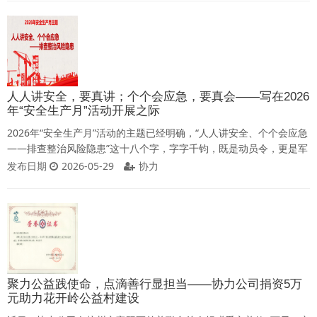
并作发言。他表示，牧星科技是一家发展良好、管理规范、综合实力
突出的优质科创公司，协力十分有幸能够参与其总部研发大楼的项目
建设，助力牧星科技发展。自项目开工
人人讲安全，要真讲；个个会应急，要真会——写在2026
年“安全生产月”活动开展之际
2026年“安全生产月”活动的主题已经明确，“人人讲安全、个个会应急
——排查整治风险隐患”这十八个字，字字千钧，既是动员令，更是军
令状。它告诉我们：安全不是墙上的标语，不是本上的记录，而是每
发布日期
2026-05-29
协力
一个工人的生命防线，是公司发展的底线基石。面对这一主题，我们
必须清醒认识到：安全工作是一项长期而艰巨的任务。只能应对、不
能应付；重在“过硬”、而不是“过关”。公司上下要立即行动起来，以全
员参与、全员负责的姿态，
聚力公益践使命，点滴善行显担当——协力公司捐资5万
元助力花开岭公益村建设