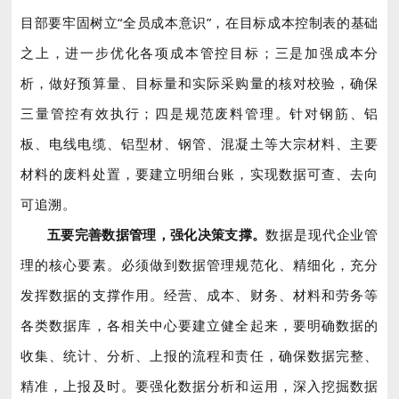
目部要牢固树立“全员成本意识”，在目标成本控制表的基础
之上，进一步优化各项成本管控目标；三是加强成本分
析，做好预算量、目标量和实际采购量的核对校验，确保
三量管控有效执行；四是规范废料管理。针对钢筋、铝
板、电线电缆、铝型材、钢管、混凝土等大宗材料、主要
材料的废料处置，要建立明细台账，实现数据可查、去向
可追溯。
五要完善数据管理，强化决策支撑。
数据是现代企业管
理的核心要素。必须做到数据管理规范化、精细化，充分
发挥数据的支撑作用。经营、成本、财务、材料和劳务等
各类数据库，各相关中心要建立健全起来，要明确数据的
收集、统计、分析、上报的流程和责任，确保数据完整、
精准，上报及时。要强化数据分析和运用，深入挖掘数据