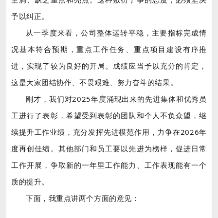
予以纠正。
从一季度来看，公司整体运转平稳，主要指标完成情
况基本符合预期，重点工作任务、重点项目建设有序推
进，实现了较为良好的开局。成绩应当予以充分的肯定，
这是大家团结协作、不畏艰难、努力奋斗的结果。
刚才，我们对2025年度涌现出来的先进集体和优秀员
工进行了表彰，希望受到表彰的团队和个人不负众望，继
续提升工作业绩，充分发挥先进模范作用，力争在2026年
度再创佳绩。其他部门和员工要以先进为榜样，促进日常
工作开展，争取新的一年里工作能力、工作表现能有一个
质的提升。
下面，我重点讲两个方面的意见：