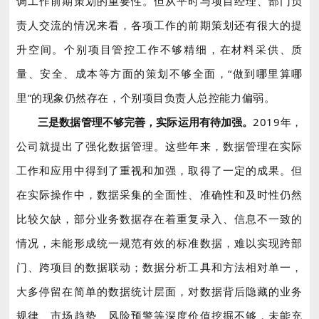
调工作前期策划的重要性。但从平时与项目经理、部门负
责人交流的情况来看，各项工作的前期策划还有很大的提
升空间。个别项目管控工作不够精细，在材料采供、质
量、安全、成本等方面的策划不够全面，“做到哪里算哪
里”的现象仍然存在，个别项目负责人总控能力偏弱。
三是数据管理不够完善，实际运用有待加强。
2019年，
公司就提出了强化数据管理。这些年来，数据管理在实际
工作和应用中得到了重视和加强，取得了一定的成果。但
在实际操作中，数据采集的全面性、准确性和及时性仍然
比较欠缺，部分业务数据存在着重复录入、信息不一致的
情况，未能形成统一规范有效的标准数据，难以实现跨部
门、跨项目的数据联动；数据分析工具和方法相对单一，
大多停留在简单的数据统计层面，对数据背后隐藏的业务
规律、市场趋势、风险预警等深度价值挖掘不够，未能充