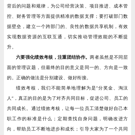
背后的问题和规律，为公司经营决策、项目推进、成本管
控、财务管理等方面提供精准的数据支撑；要打破部门数
据壁垒，建立一个跨部门的、良性的数据共享机制，有效
实现数据资源的互联互通，切实推动管理效能的不断提
升。
六要强化绩效考核，注重团结协作。
两者虽然是不同层
面的管理议题，但最终的目的意义是同一的、方向是一致
的。正确的做法是分别建设、做好衔接。
绩效考核，我们不能简单地理解为是“分奖金、淘汰
人”，真正的目的是为了对齐共同目标，促进公司、员工的
共同成长。通过绩效考核，让每一位员工清楚做好自己本
职工作的标准是什么；定期查找自身问题，明确改进方
向，帮助员工不断地进步和成长；引导大家为了一个共同