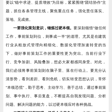
要以“稳中求进、提质增效”为目标，紧紧围绕“团结协作”主
题，抓住各条管理主线，聚焦重点任务，强化责任落实、
落地、见成效。
一要强化策划意识，锤炼过硬本领。
要深刻领悟“做任何
工作，事前策划到位，则事成一半”的道理。尤其是在建筑
行业从粗放式管理向精细化、数据化管理加速转变的当
下，做好事前策划工作的重要性更为突出。当前行业下
行、竞争加剧、风险叠加，想必大家都感同身受。对此，
我们必须将事前策划刻在脑子里、落在行动上。要充分认
清形势，看到差距、看到危机，切实转变思想认识，常怀
“本领恐慌”，勤于思考、主动学习、善于总结，通过事前策
划、事中执行、事后复盘，不断提高自我发现问题、分析
问题、解决问题的能力，以过硬本领应对各种挑战。