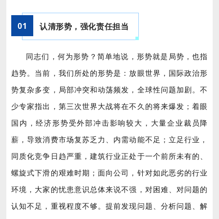
0
1
认清形势，强化责任担当
同志们，何为形势？简单地说，形势就是局势，也指
趋势。当前，我们所处的形势是：放眼世界，国际政治形
势复杂多变，局部冲突和动荡频发，全球性问题加剧。不
少专家指出，第三次世界大战将在不久的将来爆发；着眼
国内，经济形势受外部冲击影响较大，大量企业裁员降
薪，导致消费市场复苏乏力、内需动能不足；立足行业，
同质化竞争日趋严重，建筑行业正处于一个前所未有的、
螺旋式下滑的艰难时期；面向公司，针对如此恶劣的行业
环境，大家的忧患意识总体来说不强，对困难、对问题的
认知不足，重视程度不够。提前发现问题、分析问题、解