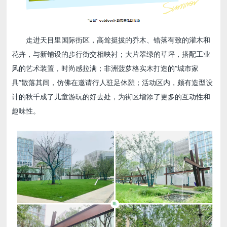
走进天目里国际街区，高耸挺拔的乔木、错落有致的灌木和
花卉，与新铺设的步行街交相映衬；大片翠绿的草坪，搭配工业
风的艺术装置，时尚感拉满；非洲菠萝格实木打造的“城市家
具”散落其间，仿佛在邀请行人驻足休憩；活动区内，颇有造型设
计的秋千成了儿童游玩的好去处，为街区增添了更多的互动性和
趣味性。