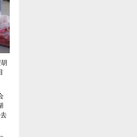
理胡
目
会
湖
带去