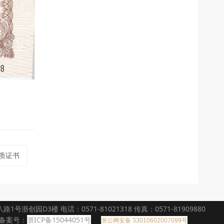
资质证书
浙创园D3楼 电话：0571-81021318 传真：0571-81909880
备案号：
浙ICP备15044051号
浙公网安备 33010602007099号