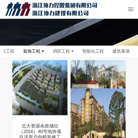
建筑工程
装饰工程
消防工程
智能化工程
建筑幕墙
北大资源余政储出
中铁•江南国际城精
（2016）40号地块项
装修工程
目洋房户内精装修工